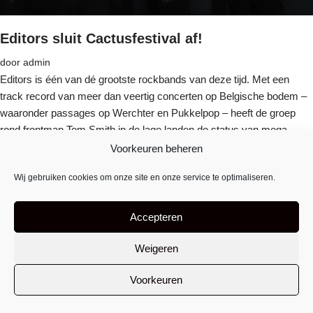
Editors sluit Cactusfestival af!
door
admin
Editors is één van dé grootste rockbands van deze tijd. Met een
track record van meer dan veertig concerten op Belgische bodem –
waaronder passages op Werchter en Pukkelpop – heeft de groep
rond frontman Tom Smith in de lage landen de status van mega-
headliner. Wat doe je als…
Lees verder »
Voorkeuren beheren
Wij gebruiken cookies om onze site en onze service te optimaliseren.
Accepteren
Weigeren
Voorkeuren