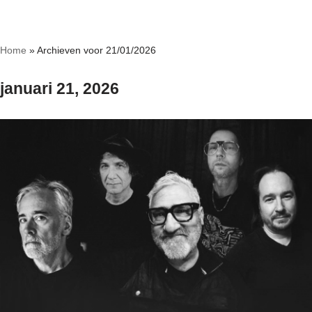
Ga
Home
»
Archieven voor 21/01/2026
naar
de
januari 21, 2026
inhoud