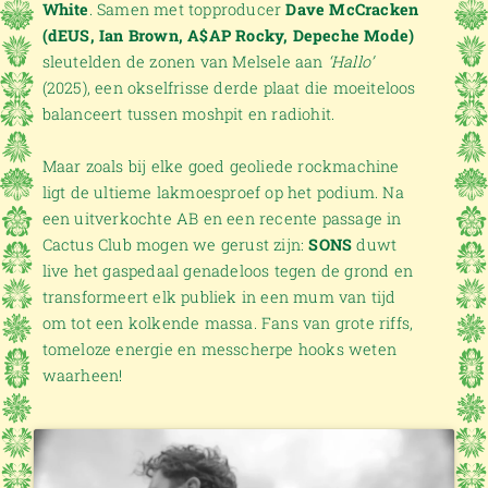
White
. Samen met topproducer
Dave McCracken
(dEUS, Ian Brown, A$AP Rocky, Depeche Mode)
sleutelden de zonen van Melsele aan
‘Hallo’
(2025), een okselfrisse derde plaat die moeiteloos
balanceert tussen moshpit en radiohit.
Maar zoals bij elke goed geoliede rockmachine
ligt de ultieme lakmoesproef op het podium. Na
een uitverkochte AB en een recente passage in
Cactus Club mogen we gerust zijn:
SONS
duwt
live het gaspedaal genadeloos tegen de grond en
transformeert elk publiek in een mum van tijd
om tot een kolkende massa. Fans van grote riffs,
tomeloze energie en messcherpe hooks weten
waarheen!