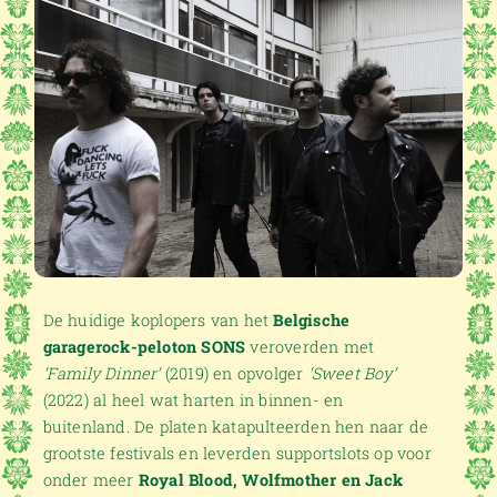
De huidige koplopers van het
Belgische
garagerock-peloton
SONS
veroverden met
‘Family Dinner’
(2019) en opvolger
‘Sweet Boy’
(2022) al heel wat harten in binnen- en
buitenland. De platen katapulteerden hen naar de
grootste festivals en leverden supportslots op voor
onder meer
Royal Blood, Wolfmother en Jack