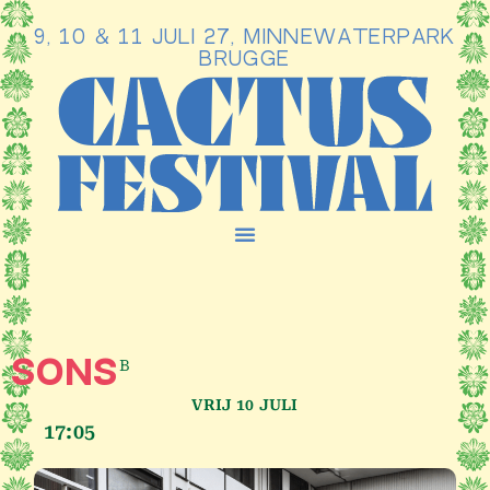
9, 10 & 11 JULI 27, MINNEWATERPARK
Ga
BRUGGE
naar
de
inhoud
B
SONS
VRIJ 10 JULI
17:05