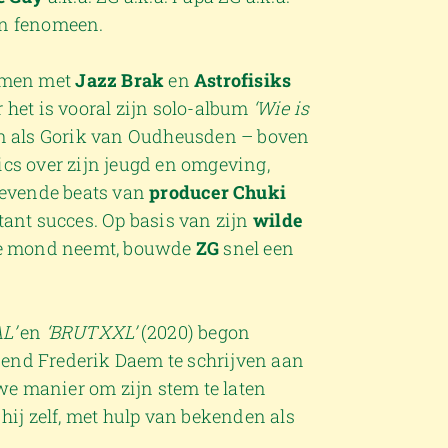
en fenomeen.
samen met
Jazz Brak
en
Astrofisiks
 het is vooral zijn solo-album
‘Wie is
n als Gorik van Oudheusden – boven
yrics over zijn jeugd en omgeving,
revende beats van
producer Chuki
tant succes. Op basis van zijn
wilde
 de mond neemt, bouwde
ZG
snel een
L’
en
‘BRUTXXL’
(2020) begon
end Frederik Daem te schrijven aan
we manier om zijn stem te laten
hij zelf, met hulp van bekenden als