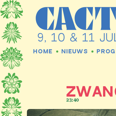
Ga
naar
de
9, 10 & 11 
inhoud
HOME
NIEUWS
PROG
ZWAN
23:40