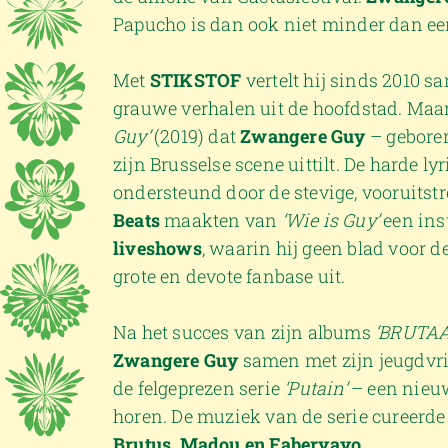
Papucho is dan ook niet minder dan e
Met
STIKSTOF
vertelt hij sinds 2010 
grauwe verhalen uit de hoofdstad. Maar
Guy’
(2019) dat
Zwangere Guy
– gebore
zijn Brusselse scene uittilt. De harde l
ondersteund door de stevige, vooruitst
Beats
maakten van
‘Wie is Guy’
een ins
liveshows
, waarin hij geen blad voor
grote en devote fanbase uit.
Na het succes van zijn albums
‘BRUTAA
Zwangere Guy
samen met zijn jeugdvri
de felgeprezen serie
‘Putain’
– een nieu
horen. De muziek van de serie cureerde 
Brutus, Madou en Faberyayo
.