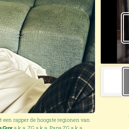
aat een rapper de hoogste regionen van
e Guy
a.k.a. ZG a.k.a. Papa ZG a.k.a.