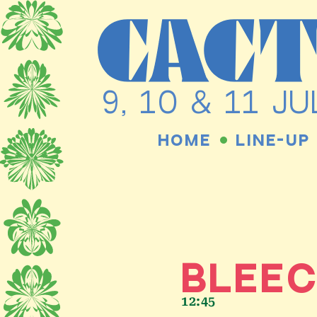
Ga
naar
de
9, 10 & 11 
inhoud
HOME
LINE-UP
BLEEC
12:45