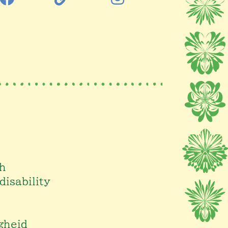
th
 disability
gheid