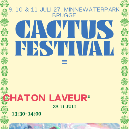
9, 10 & 11 JULI 27, MINNEWATERPARK
Ga
BRUGGE
naar
de
inhoud
B
CHATON LAVEUR
ZA 11 JULI
13:30-14:00