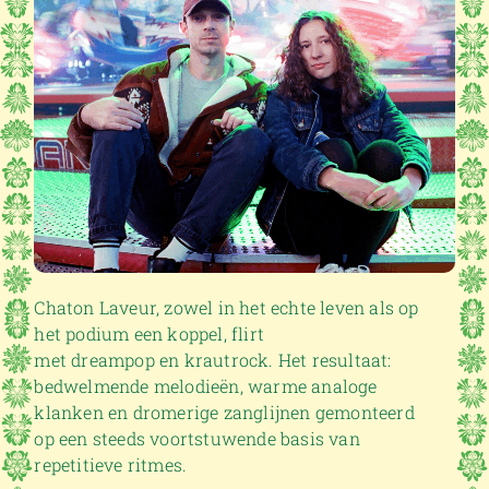
Chaton Laveur, zowel in het echte leven als op
het podium een koppel, flirt
met dreampop en krautrock. Het resultaat:
bedwelmende melodieën, warme analoge
klanken en dromerige zanglijnen gemonteerd
op een steeds voortstuwende basis van
repetitieve ritmes.