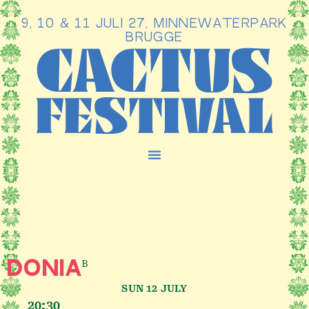
9, 10 & 11 JULI 27, MINNEWATERPARK
Ga
BRUGGE
naar
de
inhoud
B
DONIA
SUN 12 JULY
20:30