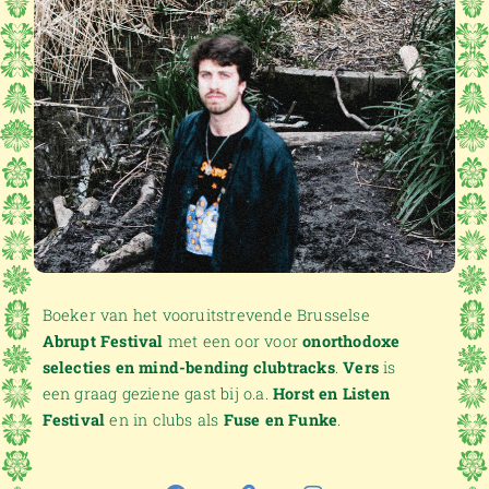
Boeker van het vooruitstrevende Brusselse
Abrupt Festival
met een oor voor
onorthodoxe
selecties en mind-bending clubtracks
.
Vers
is
een graag geziene gast bij o.a.
Horst en Listen
Festival
en in clubs als
Fuse en Funke
.