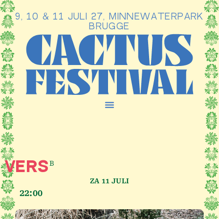
9, 10 & 11 JULI 27, MINNEWATERPARK
Ga
BRUGGE
naar
de
inhoud
B
VERS
ZA 11 JULI
22:00