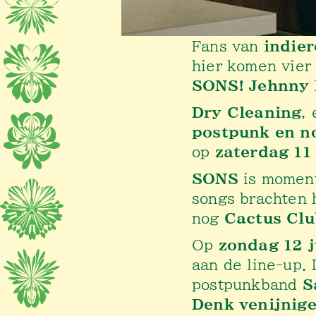
Fans van
indier
hier komen vier
SONS! Jehnny 
Dry Cleaning
, 
postpunk en n
op
zaterdag 11 
SONS
is moment
songs brachten 
nog
Cactus Clu
Op
zondag 12 j
aan de line-up.
postpunkband
S
Denk venijnige