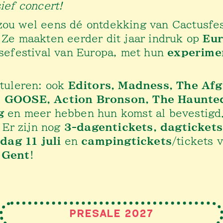
ief concert!
ou wel eens dé ontdekking van Cactusfe
Ze maakten eerder dit jaar indruk op
Eur
sefestival van Europa, met hun
experimen
tuleren: ook
Editors, Madness, The Af
 GOOSE, Action Bronson, The Haunte
g
en meer hebben hun komst al bevestigd
 Er zijn nog
3-dagentickets,
dagticket
dag 11 juli
en
campingtickets
/tickets 
 Gent
!
PRESALE 2027