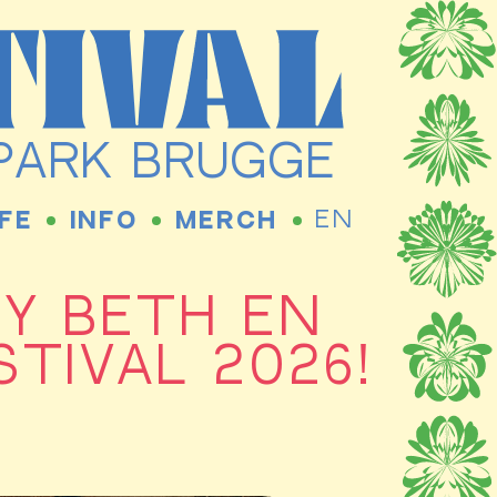
RPARK BRUGGE
EN
FE
INFO
MERCH
NY BETH EN
TIVAL 2026!