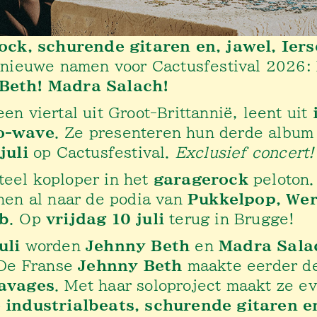
ock, schurende gitaren en, jawel, Iers
 nieuwe namen voor Cactusfestival 2026:
Beth! Madra Salach!
een viertal uit Groot-Brittannië, leent uit
o-wave
. Ze presenteren hun derde album
juli
op Cactusfestival.
Exclusief concert!
eel koploper in het
garagerock
peloton.
hen al naar de podia van
Pukkelpop, Wer
b
. Op
vrijdag 10 juli
terug in Brugge!
uli
worden
Jehnny Beth
en
Madra Sala
 De Franse
Jehnny Beth
maakte eerder de
avages
. Met haar soloproject maakt ze e
 industrialbeats, schurende gitaren e