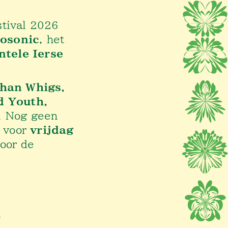
stival 2026
osonic
, het
tele Ierse
ghan Whigs,
d Youth,
. Nog geen
s
voor
vrijdag
voor de