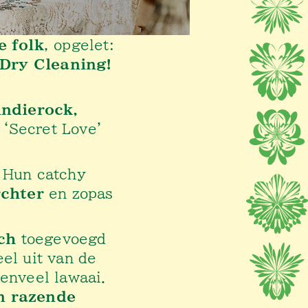
e folk
, opgelet:
Dry Cleaning!
indierock,
 ‘Secret Love’
 Hun catchy
chter
en zopas
ch
toegevoegd
el uit van de
venveel lawaai.
n razende