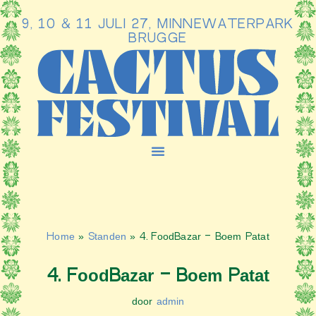
9, 10 & 11 JULI 27, MINNEWATERPARK
Ga
BRUGGE
naar
de
inhoud
Home
»
Standen
»
4. FoodBazar – Boem Patat
4. FoodBazar – Boem Patat
door
admin