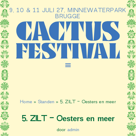
9, 10 & 11 JULI 27, MINNEWATERPARK
Ga
BRUGGE
naar
de
inhoud
Home
»
Standen
»
5. ZILT – Oesters en meer
5. ZILT – Oesters en meer
door
admin