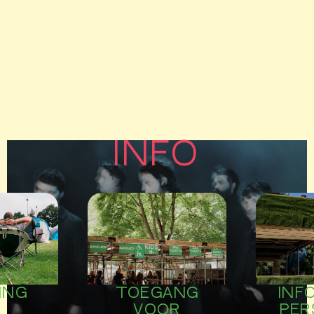
INFO
TOEGANG
INF
ING
VOOR
PER