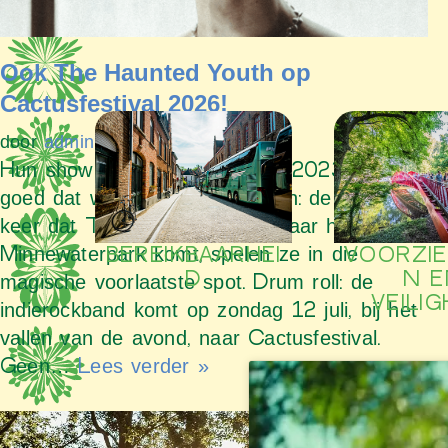
Ook The Haunted Youth op
Cactusfestival 2026!
door
admin
Hun show op Cactusfestival in 2023 was zo
goed dat we onszelf voornamen: de volgende
keer dat The Haunted Youth naar het
Minnewaterpark komt, spelen ze in die
BEREIKBAARHEI
VOORZIE
D
N E
magische voorlaatste spot. Drum roll: de
VEILIG
indierockband komt op zondag 12 juli, bij het
vallen van de avond, naar Cactusfestival.
Geen…
Lees verder »