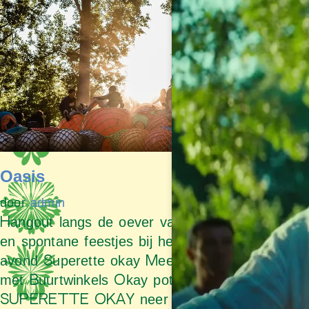
Oasis
door
admin
Hangout langs de oever van het Minnewater
en spontane feestjes bij het vallen van de
avond Superette okay Meer muziek! Samen
met Buurtwinkels Okay poten we de
SUPERETTE OKAY neer op de Cactus