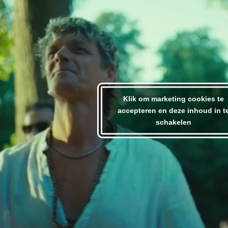
Klik om marketing cookies te
accepteren en deze inhoud in t
schakelen
Ticket info
door
admin
Rookie (-16) & New Generation (16-24)
tickets Voor kinderen en jongeren van 3 t.e.m.
23 jaar. Kinderen onder de 3 hebben geen
ticket nodig. (leeftijd op de dag van het
evenement) Er wordt een fee per ticket