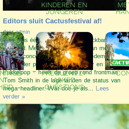
KINDEREN EN
ME
JONGEREN
HA
Editors sluit Cactusfestival af!
door
admin
Editors is één van dé grootste rockbands van
deze tijd. Met een track record van meer dan
veertig concerten op Belgische bodem –
waaronder passages op Werchter en
Pukkelpop – heeft de groep rond frontman
CO
FREQUENTLY
NINGE
ASKED
N
Tom Smith in de lage landen de status van
QUESTIONS
HEID
mega-headliner. Wat doe je als…
Lees
verder »