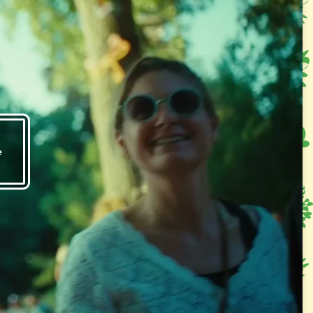
2. MOSH!
door
admin
e