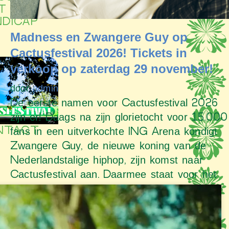
T EEN
NDICAP
Madness en Zwangere Guy op
Cactusfestival 2026! Tickets in
verkoop op zaterdag 29 november!
door
admin
De eerste namen voor Cactusfestival 2026
zijn er! Daags na zijn glorietocht voor 15.000
NTACT
fans in een uitverkochte ING Arena kondigt
Zwangere Guy, de nieuwe koning van de
Nederlandstalige hiphop, zijn komst naar
Cactusfestival aan. Daarmee staat voor het
eerst een rapper in de hoogste regionen
van…
Lees verder »